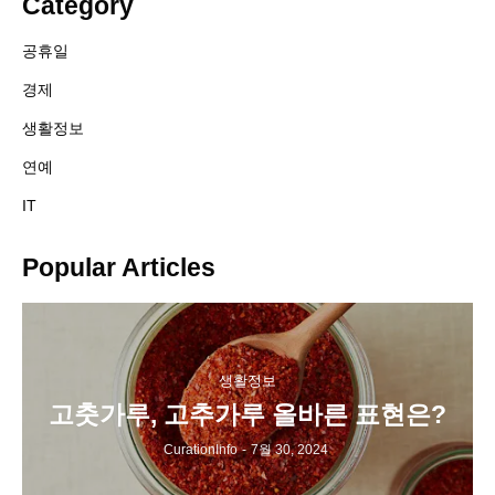
Category
공휴일
경제
생활정보
연예
IT
Popular Articles
생활정보
고춧가루, 고추가루 올바른 표현은?
CurationInfo
-
7월 30, 2024