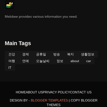
Melobee provides various information you need.
Main Tags
건강
경제
공휴일
방송
복지
생활정보
여행
연예
오늘날씨
정보
about
car
IT
HOME
ABOUT US
PRIVACY POLICY
CONTACT US
DESIGN BY -
BLOGGER TEMPLATES
|
COPY BLOGGER
THEMES