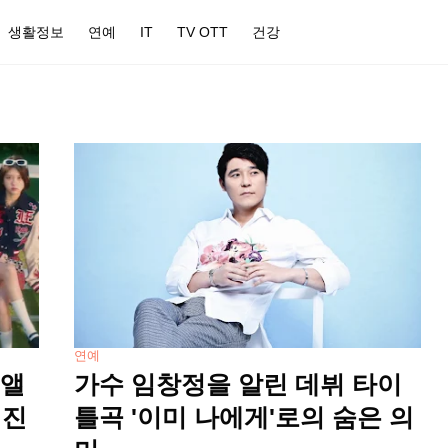
생활정보
연예
IT
TV OTT
건강
연예
규앨
가수 임창정을 알린 데뷔 타이
려진
틀곡 '이미 나에게'로의 숨은 의